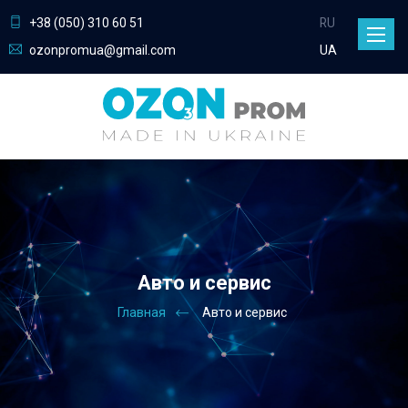
+38 (050) 310 60 51
RU
Toggle
ozonpromua@gmail.com
UA
naviga
Авто и сервис
Главная
Авто и сервис