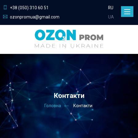
+38 (050) 310 60 51
RU
Toggle
ozonpromua@gmail.com
UA
naviga
Контакти
Головна
Контакти