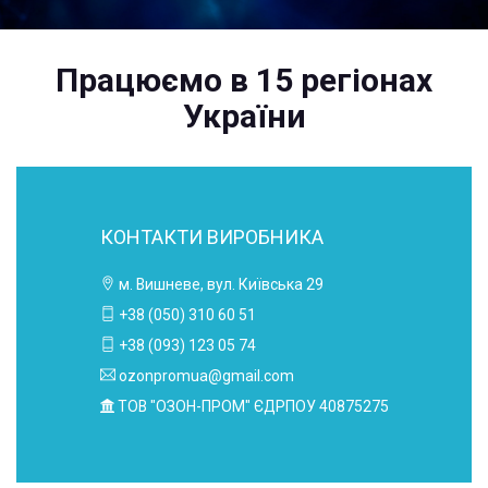
Працюємо в 15 регіонах
України
КОНТАКТИ ВИРОБНИКА
м. Вишневе, вул. Київська 29
+38 (050) 310 60 51
+38 (093) 123 05 74
ozonpromua@gmail.com
ТОВ "ОЗОН-ПРОМ" ЄДРПОУ 40875275